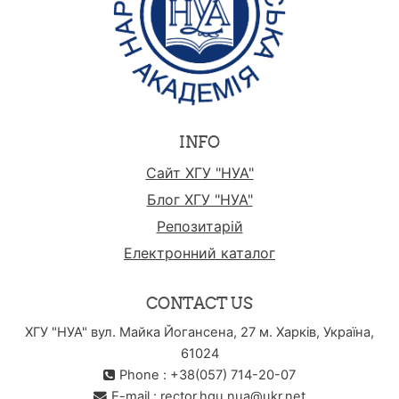
INFO
Сайт ХГУ "НУА"
Блог ХГУ "НУА"
Репозитарій
Електронний каталог
CONTACT US
ХГУ "НУА" вул. Майка Йогансена, 27 м. Харків, Україна,
61024
Phone : +38(057) 714-20-07
E-mail :
rector.hgu.nua@ukr.net